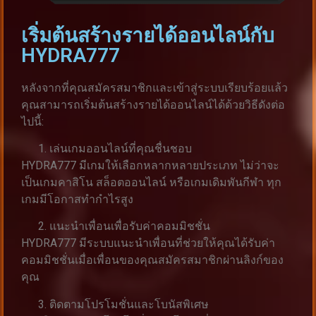
เริ่มต้นสร้างรายได้ออนไลน์กับ
HYDRA777
หลังจากที่คุณสมัครสมาชิกและเข้าสู่ระบบเรียบร้อยแล้ว
คุณสามารถเริ่มต้นสร้างรายได้ออนไลน์ได้ด้วยวิธีดังต่อ
ไปนี้:
เล่นเกมออนไลน์ที่คุณชื่นชอบ
HYDRA777 มีเกมให้เลือกหลากหลายประเภท ไม่ว่าจะ
เป็นเกมคาสิโน สล็อตออนไลน์ หรือเกมเดิมพันกีฬา ทุก
เกมมีโอกาสทำกำไรสูง
แนะนำเพื่อนเพื่อรับค่าคอมมิชชั่น
HYDRA777 มีระบบแนะนำเพื่อนที่ช่วยให้คุณได้รับค่า
คอมมิชชั่นเมื่อเพื่อนของคุณสมัครสมาชิกผ่านลิงก์ของ
คุณ
ติดตามโปรโมชั่นและโบนัสพิเศษ