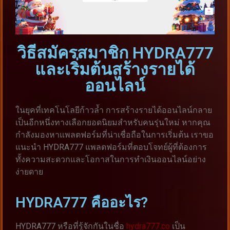
วิธีสมัครสมาชิก HYDRA777
และเริ่มต้นสร้างรายได้
ออนไลน์
ในยุคที่เทคโนโลยีก้าวล้ำ การสร้างรายได้ออนไลน์กลาย
เป็นอีกหนึ่งทางเลือกยอดนิยมสำหรับคนรุ่นใหม่ หากคุณ
กำลังมองหาแพลตฟอร์มที่น่าเชื่อถือในการเริ่มต้น เราขอ
แนะนำ HYDRA777 แพลตฟอร์มที่ตอบโจทย์ผู้ที่ต้องการ
ทั้งความสะดวกและโอกาสในการทำเงินออนไลน์อย่าง
ง่ายดาย
HYDRA777 คืออะไร?
HYDRA777 หรือที่รู้จักกันในชื่อ
hydra777.co
เป็น