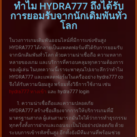
ทำไม HYDRA777 ถึงได้รับ
การยอมรับจากนักเดิมพันทั่ว
โลก
ในวงการเกมเดิมพันออนไลน์ที่มีการแข่งขันสูง
HYDRA777 ได้กลายเป็นแพลตฟอร์มที่ได้รับการยอมรับ
จากนักเดิมพันทั่วโลก ด้วยความน่าเชื่อถือ ความหลาก
หลายของเกม และบริการที่ครอบคลุมทุกความต้องการ
ของผู้เล่น ในบทความนี้เราจะพาคุณไปเจาะลึกว่าทำไม
HYDRA777 และแพลตฟอร์มในเครืออย่าง hydra777 co
จึงได้รับความนิยมสูง พร้อมทั้งวิธีการใช้งาน เช่น
hydra777 ทางเข้า
และ hydra777 login
ความน่าเชื่อถือและความปลอดภัย
HYDRA777 สร้างชื่อเสียงจากการให้บริการเกมที่มี
มาตรฐานสากล ผู้เล่นสามารถมั่นใจได้ว่าการทำธุรกรรม
ทุกครั้งทั้งการฝากและถอนจะเป็นไปอย่างปลอดภัย ด้วย
ระบบการเข้ารหัสขั้นสูง อีกทั้งยังมีทีมงานที่พร้อมช่วย